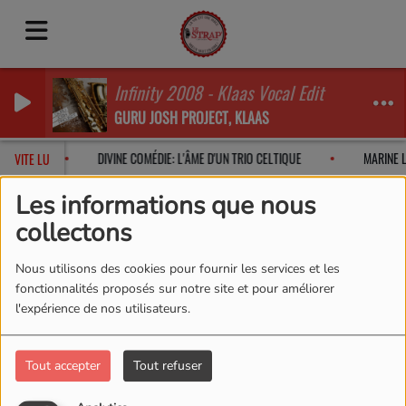
Infinity 2008 - Klaas Vocal Edit
GURU JOSH PROJECT, KLAAS
 EN 2026
DIVINE COMÉDIE: L'ÂME D'UN TRIO CELTIQUE
MARINE L
VITE LU
Les informations que nous
collectons
Pages
DEVENIR BÉNÉVOLE
Nous utilisons des cookies pour fournir les services et les
DEVENIR BÉNÉVOLE
fonctionnalités proposés sur notre site et pour améliorer
l'expérience de nos utilisateurs.
Tout accepter
Tout refuser
27 JUILLET 2025