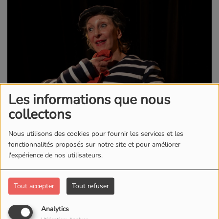
Les informations que nous
collectons
Nous utilisons des cookies pour fournir les services et les
fonctionnalités proposés sur notre site et pour améliorer
l'expérience de nos utilisateurs.
Marine Le Clézio: un show drôle et sans filtre
Ton corps a un message pour toi. Viens l'écouter... et
Tout accepter
Tout refuser
éclater de rire. Ce vendredi 19 juin à 20h,
Marine Le
clézio
s'installe sous les voûtes du STRAP' avec son
Analytics
seule-en-scène percutant: «Votre corps me parle».