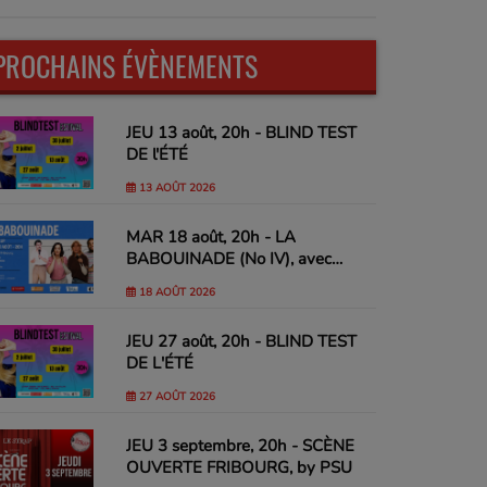
PROCHAINS ÉVÈNEMENTS
JEU 13 août, 20h - BLIND TEST
DE l'ÉTÉ
13 AOÛT 2026
MAR 18 août, 20h - LA
BABOUINADE (No IV), avec
Margaux Lagleize, Adrien
18 AOÛT 2026
Laplana, Alix Masson & Yacine
Nemra
JEU 27 août, 20h - BLIND TEST
DE L'ÉTÉ
27 AOÛT 2026
JEU 3 septembre, 20h - SCÈNE
OUVERTE FRIBOURG, by PSU