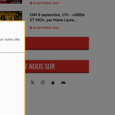
03 SEPTEMBRE 2026
DIM 6 septembre, 17h - «ABBA
ET MOI», par Marie-Laure
Sanchez
06 SEPTEMBRE 2026
ur notre site
VIDÉOS
RETROUVEZ-NOUS SUR