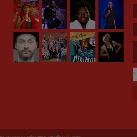
(L
(L
(L