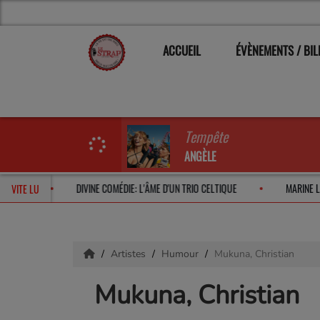
ACCUEIL
ÉVÈNEMENTS / BIL
Tempête
ANGÈLE
OCHE EN 2026
DIVINE COMÉDIE: L'ÂME D'UN TRIO CELTIQUE
MAR
VITE LU
Artistes
Humour
Mukuna, Christian
Mukuna, Christian