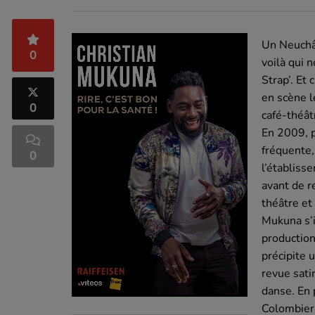
Un Neuchât
0
voilà qui 
Strap’. Et 
en scène l
0
café-théât
En 2009, 
fréquente,
0
l’établiss
avant de r
théâtre et
Mukuna s’i
production
précipite 
revue sati
danse. En 
Colombier,