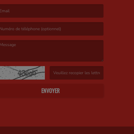
e nom est obligatoire. )
’email est obligatoire. )
e message est obligatoire. )
(Captcha invalide. )
ENVOYER