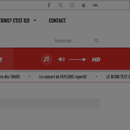
IONS? C'EST ICI!
CONTACT
RAP' ouvre dès 18h00
Le concert de FAYLONS reporté!
LE BLIND