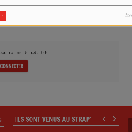
E LA SUITE
Prop
er
our commenter cet article
 CONNECTER
ILS SONT VENUS AU STRAP'
S