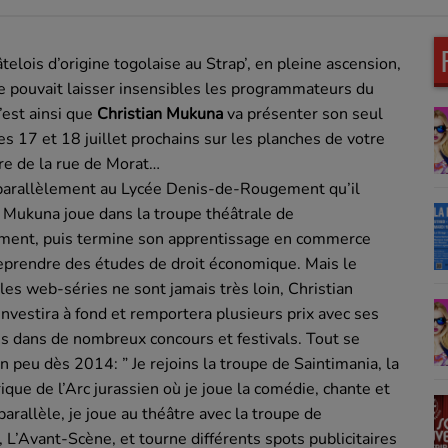
elois d’origine togolaise au Strap’, en pleine ascension,
ne pouvait laisser insensibles les programmateurs du
c’est ainsi que
Christian Mukuna
va présenter son seul
es 17 et 18 juillet prochains sur les planches de votre
re de la rue de Morat…
parallèlement au Lycée Denis-de-Rougement qu’il
 Mukuna joue dans la troupe théâtrale de
ement, puis termine son apprentissage en commerce
eprendre des études de droit économique. Mais le
 les web-séries ne sont jamais très loin, Christian
nvestira à fond et remportera plusieurs prix avec ses
s dans de nombreux concours et festivals. Tout se
un peu dès 2014: ” Je rejoins la troupe de Saintimania, la
rique de l’Arc jurassien où je joue la comédie, chante et
parallèle, je joue au théâtre avec la troupe de
 L’Avant-Scène, et tourne différents spots publicitaires