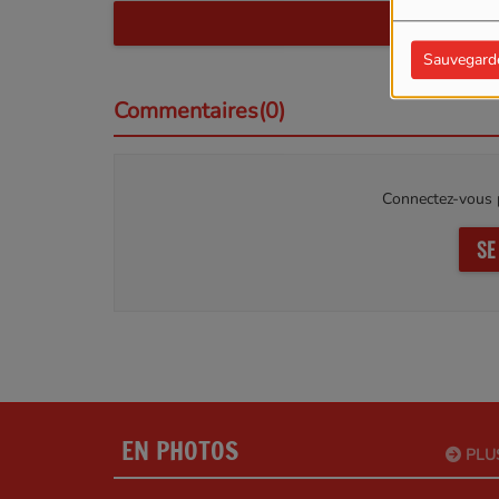
LIR
Sauvegard
Commentaires(0)
Connectez-vous p
SE
EN PHOTOS
PLU