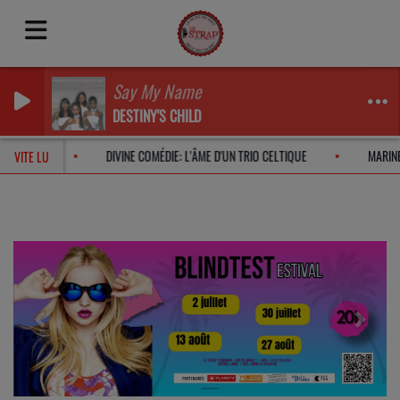
Say My Name
DESTINY'S CHILD
ROCHE EN 2026
DIVINE COMÉDIE: L'ÂME D'UN TRIO CELTIQUE
MA
VITE LU
Previous
Next