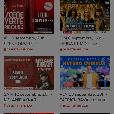
Masson & Yacine Nemra
JEU 3 septembre, 20h -
DIM 6 septembre, 17h -
SCÈNE OUVERTE
«ABBA ET MOI», par
FRIBOURG, by PSU
Marie-Laure Sanchez
03 SEPTEMBRE 2026
06 SEPTEMBRE 2026
SAM 12 septembre, 20h -
VEN 18 septembre, 20h -
MELANIE AKKARI:
PATRICK RAVAL: «Hétéro
«Perséphone»
curieux»
12 SEPTEMBRE 2026
18 SEPTEMBRE 2026