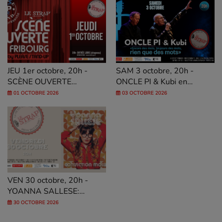
JEU 1er octobre, 20h -
SAM 3 octobre, 20h -
SCÈNE OUVERTE
ONCLE PI & Kubi en
FRIBOURG, by PSU
concert
01 OCTOBRE 2026
03 OCTOBRE 2026
VEN 30 octobre, 20h -
YOANNA SALLESE:
«Conviction molle»
30 OCTOBRE 2026