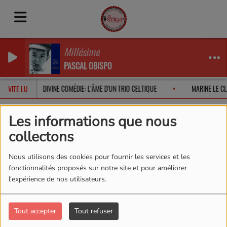
Millésime
PASCAL OBISPO
2026
DIVINE COMÉDIE: L'ÂME D'UN TRIO CELTIQUE
MARINE LE CLÉ
VITE LU
Les informations que nous
collectons
Artistes
RSS
Nous utilisons des cookies pour fournir les services et les
Artistes
fonctionnalités proposés sur notre site et pour améliorer
l'expérience de nos utilisateurs.
Tout accepter
Tout refuser
Tous
0-9
A
B
C
D
E
F
G
H
I
J
K
L
M
N
O
P
Q
R
S
T
U
V
W