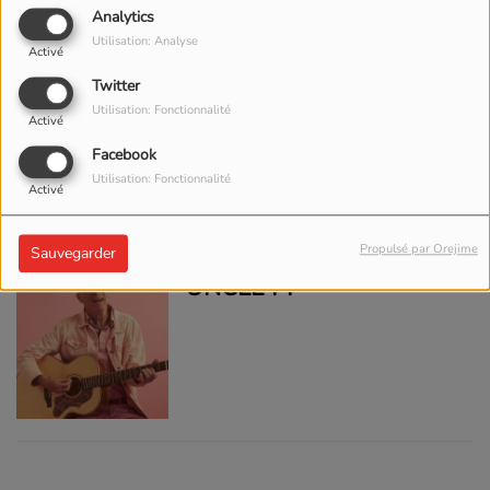
Analytics
X
Y
Z
Utilisation: Analyse
Activé
OLLIS, JOHN
Twitter
Utilisation: Fonctionnalité
Activé
Facebook
Utilisation: Fonctionnalité
Activé
Propulsé par Orejime
Sauvegarder
ONCLE PI'