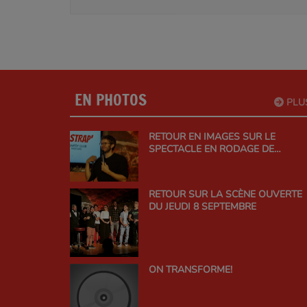
EN PHOTOS
PLU
RETOUR EN IMAGES SUR LE
SPECTACLE EN RODAGE DE
THOMAS WIESEL !
RETOUR SUR LA SCÈNE OUVERTE
DU JEUDI 8 SEPTEMBRE
ON TRANSFORME!