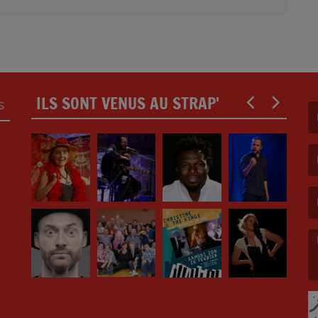
ILS SONT VENUS AU STRAP'
S
(L
(L
(L