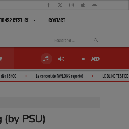
IONS? C'EST ICI!
CONTACT
P' ouvre dès 18h00
Le concert de FAYLONS reporté!
LE BLIND 
 (by PSU)