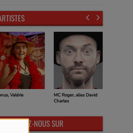
ARTISTES
nus, Valérie
MC Roger, alias David
Lalanne, F
Charles
RETROUVEZ-NOUS SUR