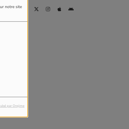
ur notre site
ulsé par Orejime