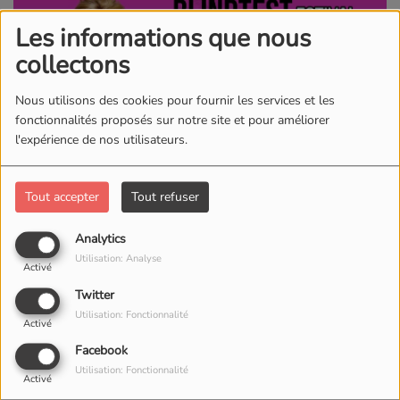
Les informations que nous
collectons
Nous utilisons des cookies pour fournir les services et les
fonctionnalités proposés sur notre site et pour améliorer
l'expérience de nos utilisateurs.
Tout accepter
Tout refuser
Le 27 août 2026
20:00 - 22:30
Analytics
Utilisation: Analyse
LE STRAP' COMEDY CLUB
Activé
Rue de Morat 1
Twitter
1700, Fribourg
Utilisation: Fonctionnalité
Activé
Facebook
Cinq séries de vingt titres, quelques secondes de
Utilisation: Fonctionnalité
Activé
réflexion et vous devrez découvrir interprètes et titres de