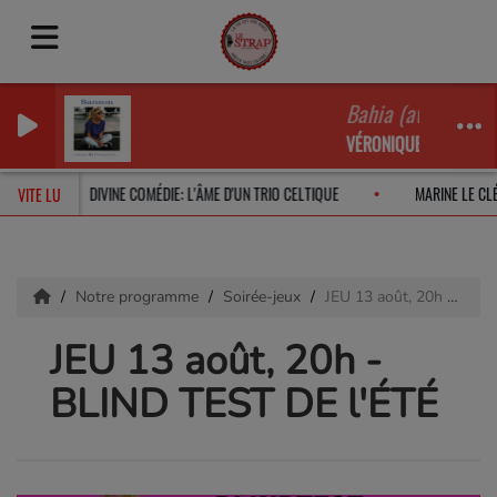
Bahia (avec Alain 
VÉRONIQUE SANSON, A
2026
DIVINE COMÉDIE: L'ÂME D'UN TRIO CELTIQUE
MARINE LE CLÉ
VITE LU
Notre programme
Soirée-jeux
JEU 13 août, 20h - BLIND TEST DE l'ÉTÉ
JEU 13 août, 20h -
BLIND TEST DE l'ÉTÉ