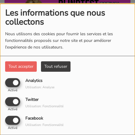
Les informations que nous
collectons
Nous utilisons des cookies pour fournir les services et les
fonctionnalités proposés sur notre site et pour améliorer
l'expérience de nos utilisateurs.
Tout accepter
Tout refuser
Le 13 août 2026
20:00 - 22:30
Analytics
Utilisation: Analyse
LE STRAP' COMEDY CLUB
Activé
Rue de Morat 1
Twitter
1700, Fribourg
Utilisation: Fonctionnalité
Activé
Facebook
Cinq séries de vingt titres, quelques secondes de
Utilisation: Fonctionnalité
Activé
réflexion et vous devrez découvrir interprètes et titres de