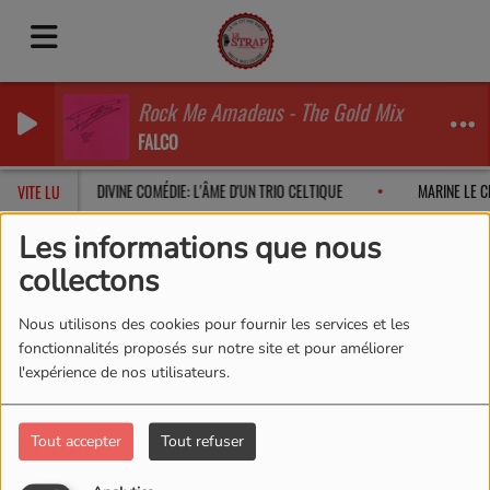
Rock Me Amadeus - The Gold Mix
FALCO
 2026
DIVINE COMÉDIE: L'ÂME D'UN TRIO CELTIQUE
MARINE LE CL
VITE LU
Les informations que nous
collectons
Artistes
RSS
Nous utilisons des cookies pour fournir les services et les
Artistes
fonctionnalités proposés sur notre site et pour améliorer
l'expérience de nos utilisateurs.
Tout accepter
Tout refuser
Tous
0-9
A
B
C
D
E
F
G
H
I
J
K
L
M
N
O
P
Q
R
S
T
U
V
W