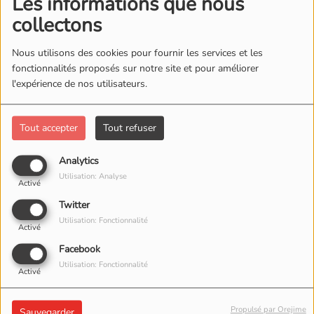
Les informations que nous
collectons
Nous utilisons des cookies pour fournir les services et les
fonctionnalités proposés sur notre site et pour améliorer
l'expérience de nos utilisateurs.
Tout accepter
Tout refuser
Analytics
Le 11 juin 2026
Utilisation: Analyse
20:00 - 22:30
Activé
Twitter
LE STRAP'
Utilisation: Fonctionnalité
Rue de Morat 1
Activé
1700, Fribourg
Facebook
Utilisation: Fonctionnalité
Activé
Venez tester vos connaissances musicales! Par groupes
de un à... quatre maximum (si vous êtes cinq, faites deux
Propulsé par Orejime
Sauvegarder