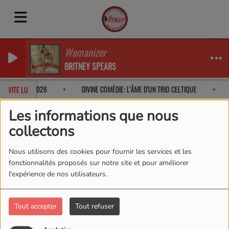
Womanizer
BRITNEY SPEARS
LI ROCHE EN 2026
DIVINE COMÉDIE: L'ÂME D'UN TRIO CELTIQUE
VITE LU
Les informations que nous
collectons
L'équipe
Café-théâtre
Josianne Mettraux
Nous utilisons des cookies pour fournir les services et les
Josianne Mettraux
fonctionnalités proposés sur notre site et pour améliorer
l'expérience de nos utilisateurs.
Tout accepter
Tout refuser
Josianne