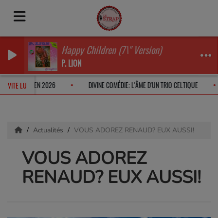
Happy Children (7\" Version)
P. LION
ERA LILI ROCHE EN 2026
DIVINE COMÉDIE: L'ÂME D'UN TRIO CELTIQUE
VITE LU
Actualités
VOUS ADOREZ RENAUD? EUX AUSSI!
VOUS ADOREZ
RENAUD? EUX AUSSI!