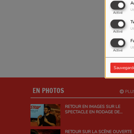
A
Ut
Activé
T
Ut
Activé
F
Ut
Activé
Sauvegard
EN PHOTOS
PLU
RETOUR EN IMAGES SUR LE
SPECTACLE EN RODAGE DE
THOMAS WIESEL !
RETOUR SUR LA SCÈNE OUVERTE