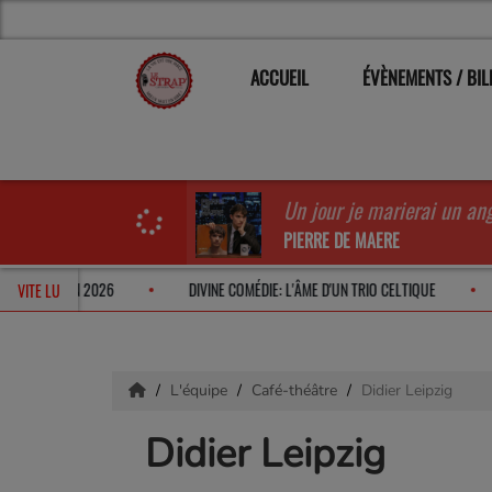
ACCUEIL
ÉVÈNEMENTS / BIL
Un jour je marierai un an
PIERRE DE MAERE
ERA LILI ROCHE EN 2026
DIVINE COMÉDIE: L'ÂME D'UN TRIO CELTIQUE
VITE LU
L'équipe
Café-théâtre
Didier Leipzig
Didier Leipzig