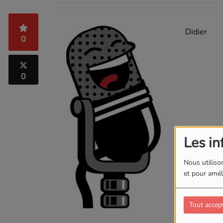
Didier
0
0
Les in
Nous utilison
et pour améli
Tout accep