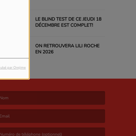
LE BLIND TEST DE CE JEUDI 18
DÉCEMBRE EST COMPLET!
ON RETROUVERA LILI ROCHE
EN 2026
ulsé par Orejime
e nom est obligatoire. )
’email est obligatoire. )