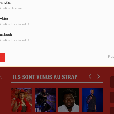
nalytics
ilisation: Analyse
witter
ilisation: Fonctionnalité
acebook
ilisation: Fonctionnalité
Prop
er
ILS SONT VENUS AU STRAP'
S
(L
(L