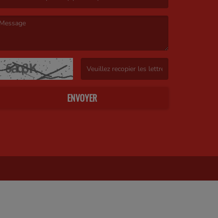
e message est obligatoire. )
(Captcha invalide. )
ENVOYER