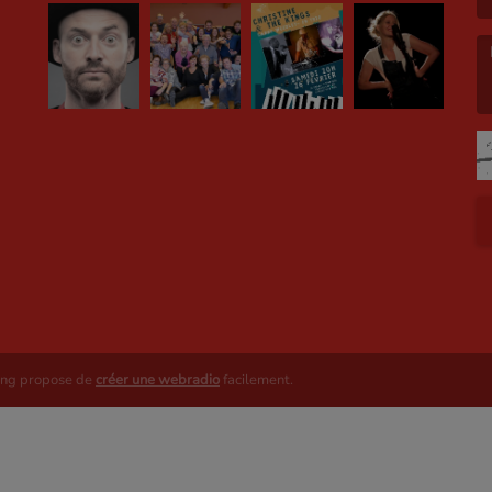
(L
ing propose de
créer une webradio
facilement.