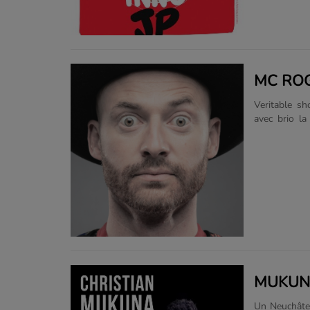
MC ROG
Veritable s
avec brio la
d'abord sur 
travers des
"MC Roger da
remplit les 
en moyen. Il connait également une riche expérience dans le domaine de la
comédie musi
"Beat it", u
de 300'000....
MUKUNA
Un Neuchâtelo