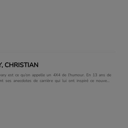
tent la “nouvelle Perle Rare du rire” forcément mythique (et
rares, il y en a 10 par mois, tout de même). Les débuts de
l sont assez simples (ce n’est pas un pseudo c’est son vrai nom
 il est né, et depuis ce moment-là tout est allé de travers. De
 de porcs, car il est né à Porrentruy. La “nouvelle Perle Rare du
ue! Attiré par tout ce qui est artistique,......
, CHRISTIAN
vary est ce qu’on appelle un 4X4 de l’humour. En 13 ans de
nt ses anecdotes de carrière qui lui ont inspiré ce nouveau
ns lequel il nous livre, entre autres, ses expériences les plus
les aléas de la vie d’artiste. On dit que ce qui ne te tue pas te
t ? Alors c’est sûr, il doit être indestructible !! Un spectacle
ant et authentique! Christian Savary c’est 15 ans de carrière,
les solo, des Revues, des plateaux d’humour et plus de vingt
âtre à son actif! Membre du Swiss......