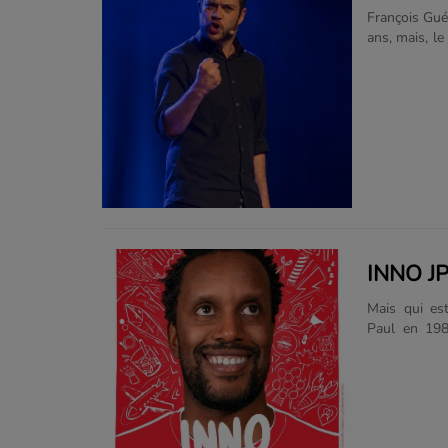
François Gué
ans, mais, l
et refuser” 
des mots bif
papa et mam
Khâgneux. Ne
et décide d
n’échappe p
l’humour fonda
INNO J
Mais qui es
Paul en 198
familles. Bl
voile. Un hi
surprises. I
diagnostiqué
not to like ? I