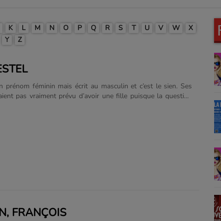
K
L
M
N
O
P
Q
R
S
T
U
V
W
X
Y
Z
ESTEL
 prénom féminin mais écrit au masculin et c’est le sien. Ses
aient pas vraiment prévu d’avoir une fille puisque la question
inin s’est posée en allant à la maternité. Ils se sont vite mis
s pas sur l’orthographe visiblement… Son « Elle » en moins ne
pas pour autant de déployer ses ailes pour s’envoler loin des
finies et des clichés sur les questions homme-femme. Mais
est quoi être une femme et c’est quoi être un......
, FRANÇOIS