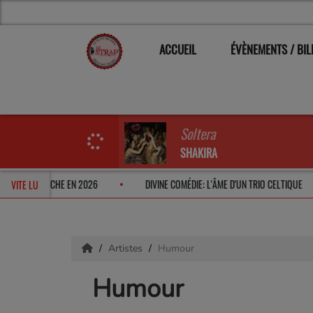
ACCUEIL
ÉVÈNEMENTS / BIL
Soltera
SHAKIRA
ON RETROUVERA LILI ROCHE EN 2026
DIVINE COMÉDIE: L'ÂME D'UN TRIO
VITE LU
Artistes
Humour
Humour