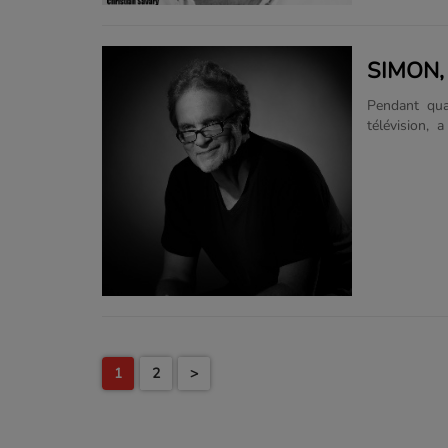
SIMON,
Pendant qua
télévision, 
vedettes ou 
et inattend
l’orpailleur,
de tomber s
complicité.«
ces rencontres
1
2
>