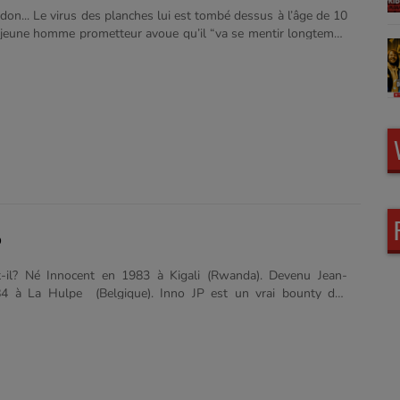
don... Le virus des planches lui est tombé dessus à l’âge de 10
e jeune homme prometteur avoue qu’il “va se mentir longtemps
de prendre le chemin chaotique des saltimbanques. L’amoureux
urque en première S et se fait matheux pour “faire plaisir à
an”. Le bac en poche, il choisit Prépa lettres et devient
 se voyant pas intégrer l’Ecole Normale Supérieure, il bifurque
’incorporer une école de commerce à Bordeaux. Mais, on
as à son destin. Pourquoi l’humour ? “Parce que je trouve
mental.........
P
t-il? Né Innocent en 1983 à Kigali (Rwanda). Devenu Jean-
4 à La Hulpe (Belgique). Inno JP est un vrai bounty des
anc dedans, noir dehors. Un été, il a été moniteur de planche à
ver, il a été animateur en station de ski. La vie est pleine de
nno JP, aussi. Alcoolisme, excès de pornographie, autisme non
. Sans oublier son petit côté orphelin adulte attachant. What’s
l a habité cinq ans à Liège. Il s’y est fait des ami.e.s......