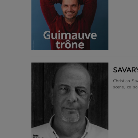
et te promet
des perles 
Patrick Rava
de famille) :
porc. Travers
rire” ! Mythiq
SAVARY
Christian Sa
scène, ce so
spectacle da
loufoques et 
rend plus for
drôle, touch
cinq spectac
pièces de thé