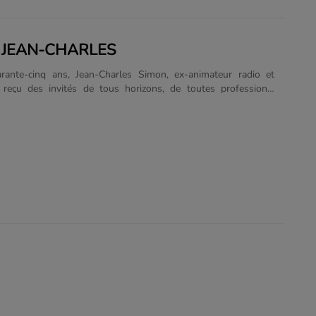
 JEAN-CHARLES
rante-cinq ans, Jean-Charles Simon, ex-animateur radio et
a reçu des invités de tous horizons, de toutes professions,
parfaits inconnus. Qu’en reste-t-il ? Des souvenirs cocasses
us qui méritent d’être partagés. L’intervieweur est comme
 il doit brasser des milliers de questions et de réponses avant
ur une pépite, sur un instant de bonheur, sinon de subite
J’ai pensé envoyer simplement un courriel à quelques-unes de
 particulières.......