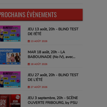
PROCHAINS ÉVÈNEMENTS
JEU 13 août, 20h - BLIND TEST
DE l'ÉTÉ
13 AOÛT 2026
MAR 18 août, 20h - LA
BABOUINADE (No IV), avec
Margaux Lagleize, Adrien
18 AOÛT 2026
Laplana, Alix Masson & Yacine
Nemra
JEU 27 août, 20h - BLIND TEST
DE L'ÉTÉ
27 AOÛT 2026
JEU 3 septembre, 20h - SCÈNE
OUVERTE FRIBOURG, by PSU