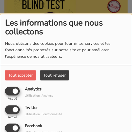
Les informations que nous
collectons
Nous utilisons des cookies pour fournir les services et les
fonctionnalités proposés sur notre site et pour améliorer
l'expérience de nos utilisateurs.
Le 16 mai 2026
Tout accepter
Tout refuser
20:00 - 22:30
LE STRAP'
Analytics
Rue de Morat 1
Utilisation: Analyse
Activé
1700, Fribourg
Twitter
Utilisation: Fonctionnalité
Activé
Cinq séries de vingt titres, quelques secondes de
Facebook
réflexion et vous devrez découvrir interprètes et titres de